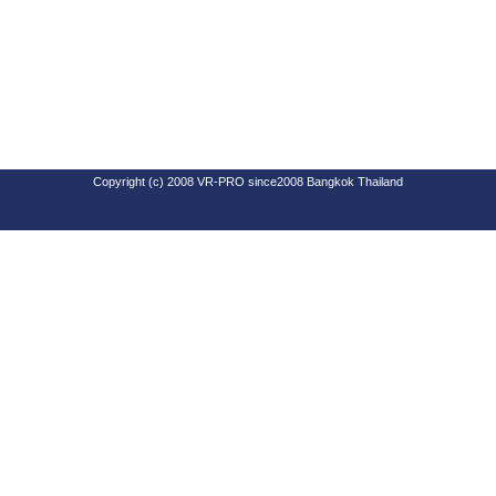
Copyright (c) 2008 VR-PRO since2008 Bangkok Thailand
SEO By Software Design Center Co.,Ltd
www.goforwardweb.com