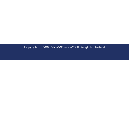
Copyright (c) 2008 VR-PRO since2008 Bangkok Thailand
SEO By Software Design Center Co.,Ltd
www.goforwardweb.com