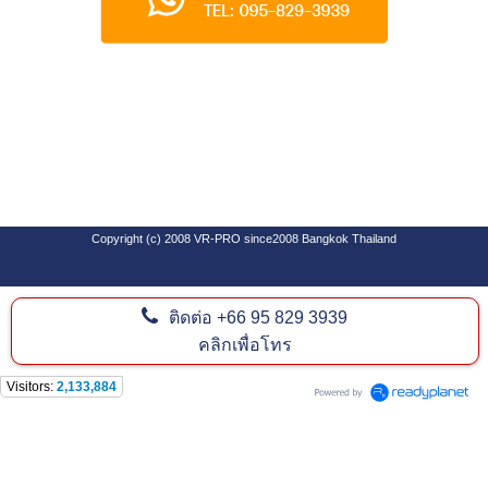
Copyright (c) 2008 VR-PRO since2008 Bangkok Thailand
ติดต่อ
+66 95 829 3939
SEO By Software Design Center Co.,Ltd
www.goforwardweb.com
คลิกเพื่อโทร
Visitors:
2,133,884